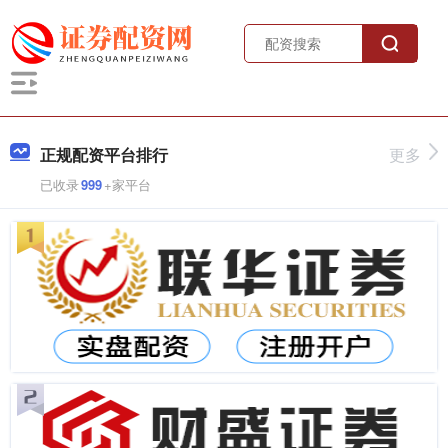
正规配资平台排行
更多
已收录
999
+家平台