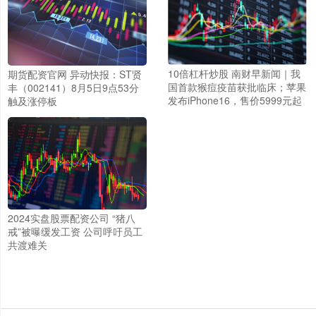
10倍杠杆炒股 南财早新闻｜我
期货配资官网 异动快报：ST贤
国首款猴痘疫苗获批临床；苹果
丰（002141）8月5日9点53分
发布iPhone16，售价5999元起
触及涨停板
2024实盘股票配资公司 “猪八
戒”被曝缓发工资 公司呼吁员工
共渡难关