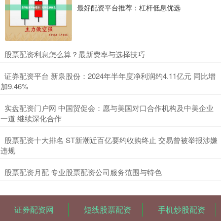
最好配资平台推荐：杠杆低息优选
​股票配资利息怎么算？最新费率与选择技巧
​证券配资平台 新泉股份：2024年半年度净利润约4.11亿元 同比增
加9.46%
​实盘配资门户网 中国贸促会：愿与美国对口合作机构及中美企业
一道 继续深化合作
​股票配资十大排名 ST新潮近百亿要约收购终止 交易曾被举报涉嫌
违规
​股票配资月配 专业股票配资公司服务范围与特色
证券配资网
短线股票配资
手机炒股配资