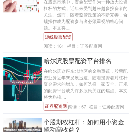
在股票市场中，资金配资作为一种放大投资
杠杆的方式，近年来受到越来越多投资者的
关注。然而，随着监管政策的不断完善，合
规操作成为配资参与者必须重视的核心问
题。本文将....
短线股票配资
阅读：
161
栏目：
证券配资网
哈尔滨股票配资平台排名
在哈尔滨这座东北地区的金融重镇，股票配
资业务近年来发展迅速。随着投资者对杠杆
资金需求的增加，如何选择一家安全、正规
的配资平台成为许多股民关注的焦点。本文
将为您梳....
证券配资网
阅读：
67
栏目：
证券配资网
个股期权杠杆：如何用小资金
撬动高收益？