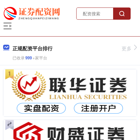
正规配资平台排行
更多
已收录
999
+家平台