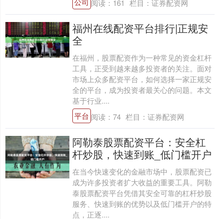
公司
阅读：
161
栏目：
证券配资网
福州在线配资平台排行|正规安
全
在福州，股票配资作为一种常见的资金杠杆
工具，正受到越来越多投资者的关注。面对
市场上众多配资平台，如何选择一家正规安
全的平台，成为投资者最关心的问题。本文
基于行业....
平台
阅读：
74
栏目：
证券配资网
阿勒泰股票配资平台：安全杠
杆炒股，快速到账_低门槛开户
在当今快速变化的金融市场中，股票配资已
成为许多投资者扩大收益的重要工具。阿勒
泰股票配资平台凭借其安全可靠的杠杆炒股
服务、快速到账的优势以及低门槛开户的特
点，正逐....