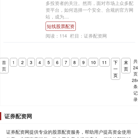
多投资者的关注。然而，面对市场上众多配
资平台，如何选择一个安全、合规的官方网
站，成为....
短线股票配资
阅读：
114
栏目：
证券配资网
共
首
1
2
3
4
5
6
7
8
9
10
11
下
末
2
页
一
页
页
页
28
条
记
录
证券配资网
证券配资网提供专业的股票配资服务，帮助用户提高资金使用