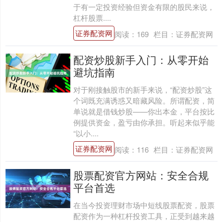
于有一定投资经验但资金有限的股民来说，
杠杆股票....
证券配资网
阅读：
169
栏目：
证券配资网
配资炒股新手入门：从零开始
避坑指南
对于刚接触股市的新手来说，“配资炒股”这
个词既充满诱惑又暗藏风险。所谓配资，简
单说就是借钱炒股——你出本金，平台按比
例提供资金，盈亏由你承担。听起来似乎能
“以小....
证券配资网
阅读：
116
栏目：
证券配资网
股票配资官方网站：安全合规
平台首选
在当今投资理财市场中短线股票配资，股票
配资作为一种杠杆投资工具，正受到越来越