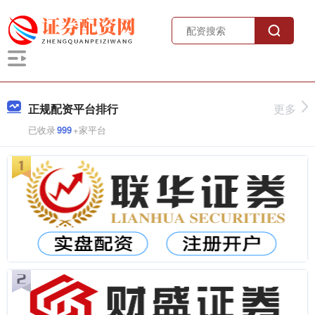
正规配资平台排行
更多
已收录
999
+家平台