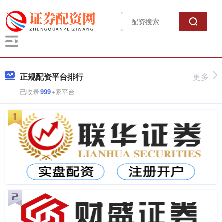
正规配资平台排行
更多
已收录
999
+家平台