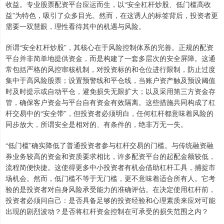
收益。专业股票配资平台应运而生，以“安全杠杆炒股、低门槛高收
益”为特色，吸引了众多目光。然而，在这诱人的标签背后，投资者更
需要一双慧眼，理性看待其中的机遇与风险。
所谓“安全杠杆炒股”，其核心在于风险控制体系的完善。正规的配资
平台并非简单地提供资金，而是构建了一套多层次的安全屏障。这通
常包括严格的风控审核机制，对投资标的和仓位进行限制，防止过度
集中于高风险股票；设置预警线和平仓线，当账户资产触及预设阈值
时及时提示或自动平仓，避免损失无限扩大；以及采用第三方资金存
管，确保客户资金与平台自有资金有效隔离。这些措施共同构成了杠
杆交易中的“安全带”，但投资者必须明白，任何杠杆都意味着风险的
同步放大，所谓安全是相对的、有条件的，绝非万无一失。
“低门槛”确实降低了普通投资者参与杠杆交易的门槛。与传统融资融
券业务较高的资金和资质要求相比，许多配资平台的起配金额较低，
流程简便快捷。这使得更多中小投资者有机会借助杠杆工具，捕捉市
场机会。然而，低门槛不等于无门槛，更不意味着适合所有人。它考
验的是投资者对自身风险承受能力的准确评估。在决定使用杠杆前，
投资者必须问自己：是否具备足够的投资经验和心理素质来应对可能
出现的剧烈波动？是否将杠杆资金控制在可承受的损失范围之内？