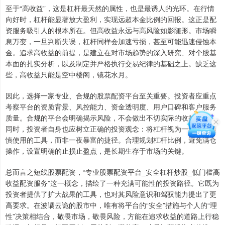
至于“高收益”，这是杠杆最天然的属性，也是最诱人的光环。在行情
向好时，杠杆能显著放大盈利，实现远超本金比例的回报。这正是配
资服务吸引人的根本所在。但高收益永远与高风险如影随形。市场瞬
息万变，一旦判断失误，杠杆同样会加速亏损，甚至可能迅速侵蚀本
金。追求高收益的前提，是建立在对市场趋势的深入研究、对个股基
本面的扎实分析，以及制定并严格执行交易纪律的基础之上。缺乏这
些，高收益只能是空中楼阁，镜花水月。
因此，选择一家专业、合规的股票配资平台至关重要。投资者应重点
考察平台的资质背景、风控能力、资金透明度、用户口碑和客户服务
质量。合规的平台会明确揭示风险，不会做出不切实际的收益承诺。
同时，投资者自身也应树立正确的投资观念：将杠杆视为一种需要谨
慎使用的工具，而非一夜暴富的捷径。合理规划杠杆比例，避免满仓
操作，设置明确的止损止盈点，是长期生存于市场的关键。
总而言之短线股票配资，“专业股票配资平台_安全杠杆炒股_低门槛高
收益配资服务”这一概念，描绘了一种充满可能性的投资路径。它既为
投资者提供了扩大战果的工具，也对其风险意识和驾驭能力提出了更
高要求。在波谲云诡的股市中，唯有将平台的“安全”措施与个人的“理
性”决策相结合，敬畏市场，敬畏风险，方能在追求收益的道路上行稳