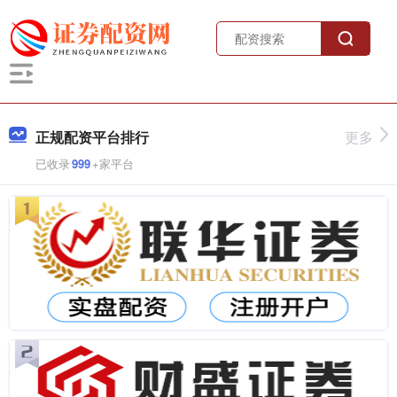
正规配资平台排行
更多
已收录
999
+家平台