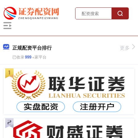
正规配资平台排行
更多
已收录
999
+家平台