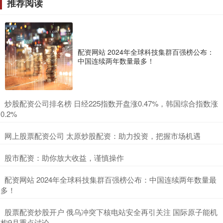
推荐阅读
配资网站 2024年全球科技集群百强榜公布：
中国连续两年数量最多！
​炒股配资公司排名榜 日经225指数开盘涨0.47%，韩国综合指数涨
0.2%
​网上股票配资公司 太原炒股配资：助力投资，把握市场机遇
​股市配资：助你放大收益，谨慎操作
​配资网站 2024年全球科技集群百强榜公布：中国连续两年数量最
多！
​股票配资炒股开户 俄乌冲突下核电站安全再引关注 国际原子能机
构9月重点讨论