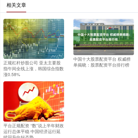
相关文章
中国十大股票配资平台 权威榜
正规杠杆炒股公司 亚太主要股
单揭晓：股票配资平台排行榜
指午间全线上涨，韩国综合指数
涨0.58%
平台正规配资 “数”说上半年财政
运行总体平稳 中国经济运行延
续回升向好态势