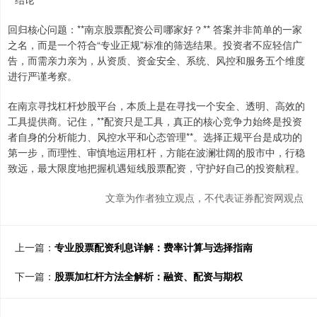
回归核心问题：**南京股票配资公司哪家好？** 答案并非简单的一家
之名，而是一个符合“专业正规”标准的筛选结果。投资者不应轻信广
告，而需亲力亲为，从资质、资金安全、系统、风控和服务五个维度
进行严谨考察。
在南京寻找杠杆炒股平台，本质上是在寻找一个安全、透明、高效的
工具提供商。记住，**配资只是工具，真正的核心竞争力始终是投资
者自身的分析能力、风控水平和心态管理**。选择正规平台是成功的
第一步，而理性、审慎地运用杠杆，方能在波澜壮阔的股市中，行稳
致远，最大限度地把握机遇短线股票配资，守护好自己的投资航程。
文章为作者独立观点，不代表证券配资网观点
上一篇：
专业股票配资利息详解：费率计算与选择指南
下一篇：
股票加杠杆方法全解析：融资、配资与期权