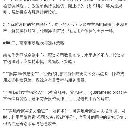
会强调风险，并设置单票持仓比例、禁止标的（如ST股）等风控规
则，帮助投资者规避过度投机。
5. **优质及时的客户服务**：专业的客服团队能在交易时间提供快速响
应，解答操作疑问，处理异常情况，这是用户体验的重要一环。
### 二、南京市场现状与选择策略
南京作为区域金融中心，配资公司数量较多，水平参差不齐。投资者
在选择时，应保持审慎，遵循以下策略：
* **摒弃“唯低息论”**：过低的利息可能伴随更高的交易点差、隐藏费
用或虚拟盘风险。应综合考量费率与服务质量。
* **警惕过度营销承诺**：对“高杠杆、零风险”、“ guaranteed profit”等
宣传保持警惕，这不符合投资规律，往往是违规平台的诱饵。
* **实地考察与多方验证**：如有条件，可实地考察公司办公环境。同
时，利用网络搜索“公司名称+投诉/评价”，查看其他用户的真实反馈，
但需注意辨别水军与恶意攻击。