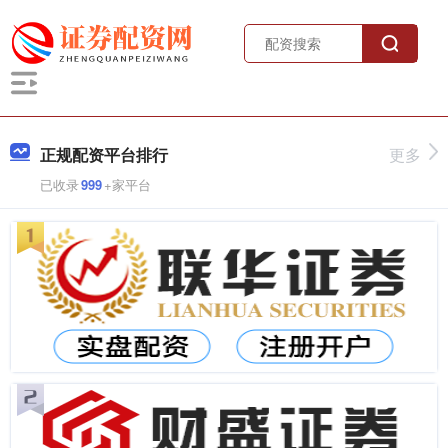
正规配资平台排行
更多
已收录
999
+家平台