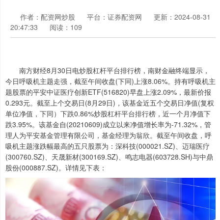
作者：配资网炒股
平台：证券配资网
更新：2024-08-31
20:47:33
阅读：109
南方财经8月30日电炒股杠杆平台排行榜，南财金融终端显示，
今日呼吸机主题走强，截至午间收盘(下同)上涨8.06%。持有呼吸机主
题股票的平安中证医疗创新ETF(516820)早盘上涨2.09%，最新价报
0.293元。截至上个交易日(8月29日)，该基金近五个交易日净值(复权
单位净值，下同）下跌0.86%炒股杠杆平台排行榜，近一个月净值下
跌3.95%。该基金自(20210609)成立以来净值增长率为-71.32%，管
理人为平安基金管理有限公司，基金经理为翁欣。截至午间收盘，呼
吸机主题涨跌幅最高的五只股票为：深科技(000021.SZ)、迈瑞医疗
(300760.SZ)、天晟新材(300169.SZ)、鸣志电器(603728.SH)与中鼎
股份(000887.SZ)。详情见下表：