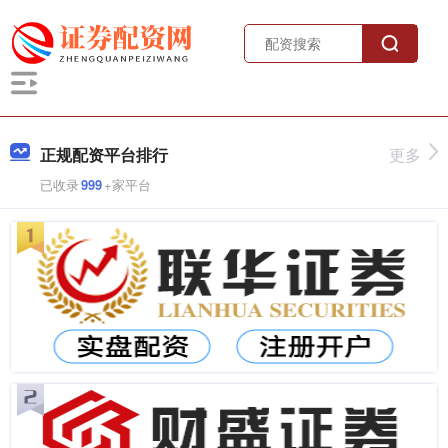
正规配资平台排行
更多
已收录
999
+家平台