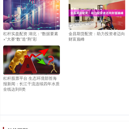
杠杆实盘配资 湖北：“数据要素
金昌期货配资：助力投资者迈向
×”大赛“数”造“荆”彩
财富巅峰
杠杆股票平台 生态环境部答海
报新闻：长江干流连续四年水质
全线达到II类