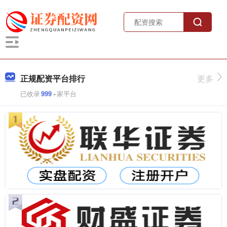
正规配资平台排行
更多
已收录
999
+家平台