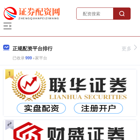
正规配资平台排行
更多
已收录
999
+家平台