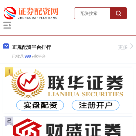
正规配资平台排行
更多
已收录
999
+家平台