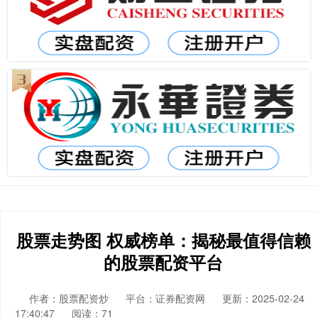
股票走势图 权威榜单：揭秘最值得信赖
的股票配资平台
作者：股票配资炒
平台：证券配资网
更新：2025-02-24
17:40:47
阅读：71