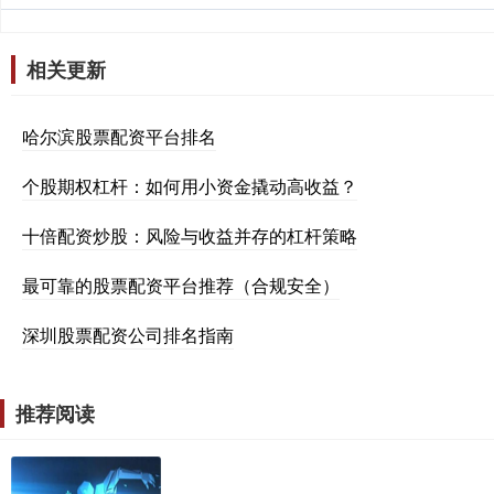
相关更新
哈尔滨股票配资平台排名
个股期权杠杆：如何用小资金撬动高收益？
十倍配资炒股：风险与收益并存的杠杆策略
最可靠的股票配资平台推荐（合规安全）
深圳股票配资公司排名指南
推荐阅读