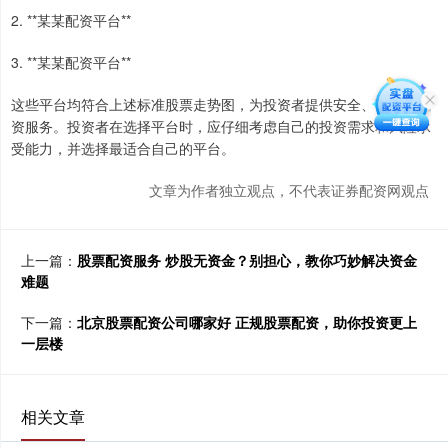
2. **某某配资平台**
3. **某某配资平台**
这些平台均符合上述标准股票走势图，为投资者提供安全、可靠的配
资服务。投资者在选择平台时，应仔细考虑自己的投资需求和风险承
受能力，并选择最适合自己的平台。
文章为作者独立观点，不代表证券配资网观点
上一篇：
股票配资服务 炒股无资金？别担心，教你巧妙解决资金
难题
下一篇：
北京股票配资公司哪家好 正规股票配资，助你投资更上
一层楼
相关文章