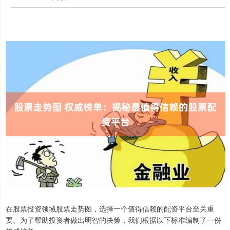
在股票投资领域股票走势图，选择一个值得信赖的配资平台至关重
要。为了帮助投资者做出明智的决策，我们根据以下标准编制了一份