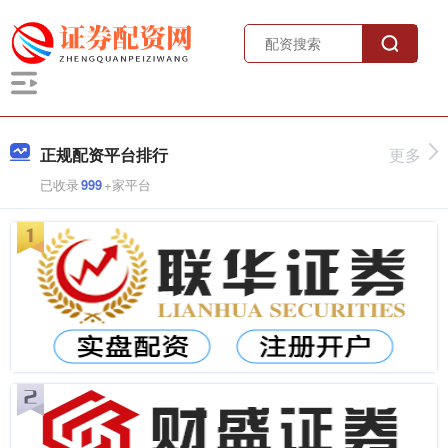
正规配资平台排行
更多
已收录
999
+家平台