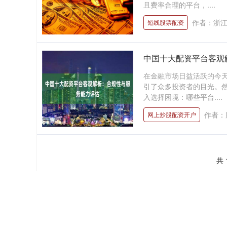
且费率合理的平台，....
作者：浙
短线股票配资
中国十大配资平台客观
在金融市场日益活跃的今
引了众多投资者的目光。
入选择困境：哪些平台....
作者：
网上炒股配资开户
共 