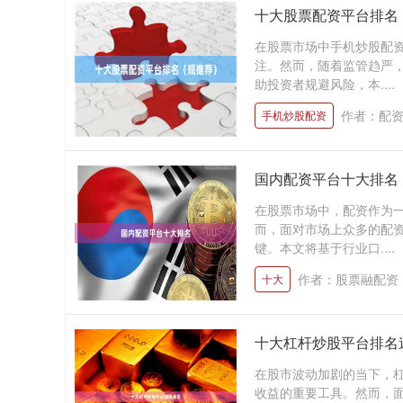
十大股票配资平台排名
在股票市场中手机炒股配
注。然而，随着监管趋严
助投资者规避风险，本....
作者：配
手机炒股配资
国内配资平台十大排名
在股票市场中，配资作为
而，面对市场上众多的配
键。本文将基于行业口....
作者：股票融配资
十大
十大杠杆炒股平台排名
在股市波动加剧的当下，杠
收益的重要工具。然而，