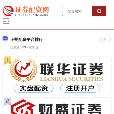
正规配资平台排行
更多
已收录
999
+家平台