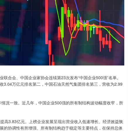
联合会、中国企业家协会连续第23次发布“中国企业500强”名单。
收3.04万亿元排名第二，中国石油天然气集团排名第三，营收为2.99
年情况一致。近几年，中国企业500强的所有制结构波动幅度收窄，所
上年提高3.83亿元。上榜企业发展呈现出营业收入低速增长、经济效益恢
展的协调性有所增强、所有制结构趋于稳定等主要特点，在保持总体