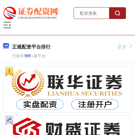
正规配资平台排行
更多
已收录
999
+家平台