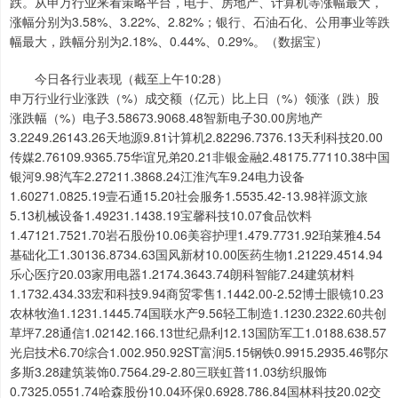
跌。从申万行业来看策略平台，电子、房地产、计算机等涨幅最大，
涨幅分别为3.58%、3.22%、2.82%；银行、石油石化、公用事业等跌
幅最大，跌幅分别为2.18%、0.44%、0.29%。（数据宝）
今日各行业表现（截至上午10:28）
申万行业行业涨跌（%）成交额（亿元）比上日（%）领涨（跌）股
涨跌幅（%）电子3.58673.9068.48智新电子30.00房地产
3.2249.26143.26天地源9.81计算机2.82296.7376.13天利科技20.00
传媒2.76109.9365.75华谊兄弟20.21非银金融2.48175.77110.38中国
银河9.98汽车2.27211.3868.24江淮汽车9.24电力设备
1.60271.0825.19壹石通15.20社会服务1.5535.42-13.98祥源文旅
5.13机械设备1.49231.1438.19宝馨科技10.07食品饮料
1.47121.7521.70岩石股份10.06美容护理1.479.7731.92珀莱雅4.54
基础化工1.30136.8734.63国风新材10.00医药生物1.21229.4514.94
乐心医疗20.03家用电器1.2174.3643.74朗科智能7.24建筑材料
1.1732.434.33宏和科技9.94商贸零售1.1442.00-2.52博士眼镜10.23
农林牧渔1.1231.1445.74国联水产9.56轻工制造1.1230.2322.60共创
草坪7.28通信1.02142.166.13世纪鼎利12.13国防军工1.0188.638.57
光启技术6.70综合1.002.950.92ST富润5.15钢铁0.9915.2935.46鄂尔
多斯3.28建筑装饰0.7564.29-2.80三联虹普11.03纺织服饰
0.7325.0551.74哈森股份10.04环保0.6928.786.84国林科技20.02交