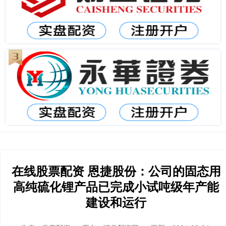
在线股票配资 恩捷股份：公司的固态用
高纯硫化锂产品已完成小试吨级年产能
建设和运行