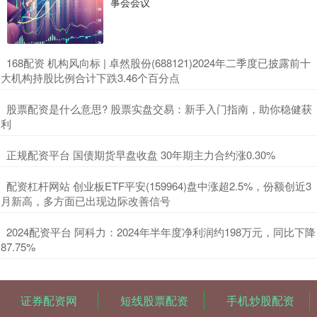
事会会议
​168配资 机构风向标 | 卓然股份(688121)2024年二季度已披露前十
大机构持股比例合计下跌3.46个百分点
​股票配资是什么意思? 股票实盘交易：新手入门指南，助你稳健获
利
​正规配资平台 国债期货早盘收盘 30年期主力合约涨0.30%
​配资杠杆网站 创业板ETF平安(159964)盘中涨超2.5%，份额创近3
月新高，多方面已出现边际改善信号
​2024配资平台 阿科力：2024年半年度净利润约198万元，同比下降
87.75%
证券配资网
短线股票配资
手机炒股配资