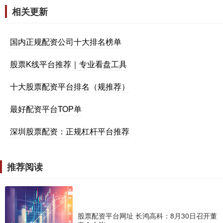
相关更新
国内正规配资公司十大排名榜单
股票K线平台推荐｜专业看盘工具
十大股票配资平台排名（规推荐）
最好配资平台TOP单
深圳股票配资：正规杠杆平台推荐
推荐阅读
股票配资平台网址 长鸿高科：8月30日召开董