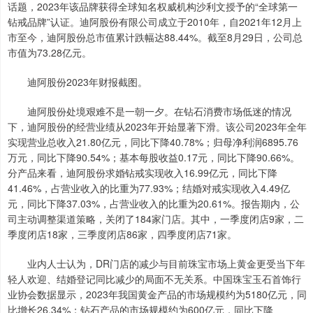
话题，2023年该品牌获得全球知名权威机构沙利文授予的“全球第一
钻戒品牌”认证。迪阿股份有限公司成立于2010年，自2021年12月上
市至今，迪阿股份总市值累计跌幅达88.44%。截至8月29日，公司总
市值为73.28亿元。
迪阿股份2023年财报截图。
迪阿股份处境艰难不是一朝一夕。在钻石消费市场低迷的情况
下，迪阿股份的经营业绩从2023年开始显著下滑。该公司2023年全年
实现营业总收入21.80亿元，同比下降40.78%；归母净利润6895.76
万元，同比下降90.54%；基本每股收益0.17元，同比下降90.66%。
分产品来看，迪阿股份求婚钻戒实现收入16.99亿元，同比下降
41.46%，占营业收入的比重为77.93%；结婚对戒实现收入4.49亿
元，同比下降37.03%，占营业收入的比重为20.61%。报告期内，公
司主动调整渠道策略，关闭了184家门店。其中，一季度闭店9家，二
季度闭店18家，三季度闭店86家，四季度闭店71家。
业内人士认为，DR门店的减少与目前珠宝市场上黄金更受当下年
轻人欢迎、结婚登记同比减少的局面不无关系。中国珠宝玉石首饰行
业协会数据显示，2023年我国黄金产品的市场规模约为5180亿元，同
比增长26.34%；钻石产品的市场规模约为600亿元，同比下降