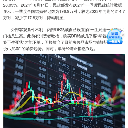
26.83%。2024年6月14日，民政部发布2024年一季度民政统计数据
显示，一季度全国结婚登记数为196.9万对，较之2023年同期的214.7
万对，减少了17.8万对，降幅明显。
外部客观条件不利，内部DR钻戒自己设置的“一生只送一人”购买
门槛又过高。此前有消费者吐槽，购买DR钻戒几乎要“举着身份证，
签下生死状”才能下单，间接放弃了目前奢侈品市场“为情绪买单、为
悦己买单” 的消费趋势。同时，单身经济正悄然兴起。