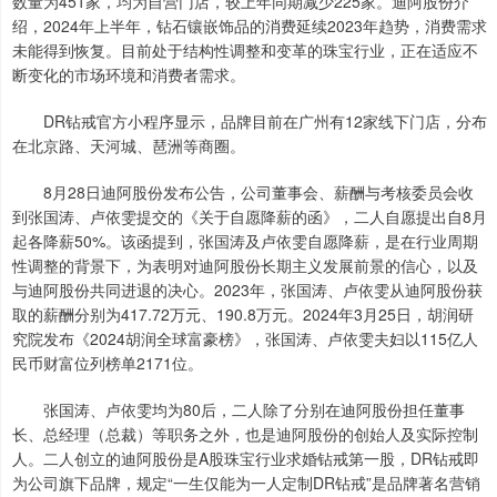
数量为451家，均为自营门店，较上年同期减少225家。迪阿股份介
绍，2024年上半年，钻石镶嵌饰品的消费延续2023年趋势，消费需求
未能得到恢复。目前处于结构性调整和变革的珠宝行业，正在适应不
断变化的市场环境和消费者需求。
DR钻戒官方小程序显示，品牌目前在广州有12家线下门店，分布
在北京路、天河城、琶洲等商圈。
8月28日迪阿股份发布公告，公司董事会、薪酬与考核委员会收
到张国涛、卢依雯提交的《关于自愿降薪的函》，二人自愿提出自8月
起各降薪50%。该函提到，张国涛及卢依雯自愿降薪，是在行业周期
性调整的背景下，为表明对迪阿股份长期主义发展前景的信心，以及
与迪阿股份共同进退的决心。2023年，张国涛、卢依雯从迪阿股份获
取的薪酬分别为417.72万元、190.8万元。2024年3月25日，胡润研
究院发布《2024胡润全球富豪榜》，张国涛、卢依雯夫妇以115亿人
民币财富位列榜单2171位。
张国涛、卢依雯均为80后，二人除了分别在迪阿股份担任董事
长、总经理（总裁）等职务之外，也是迪阿股份的创始人及实际控制
人。二人创立的迪阿股份是A股珠宝行业求婚钻戒第一股，DR钻戒即
为公司旗下品牌，规定“一生仅能为一人定制DR钻戒”是品牌著名营销