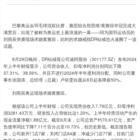
巴黎奥运会羽毛球混双比赛，雅思组合郑思维/黄雅琼夺冠完成大
满贯后，出现了被称为奥运史上最浪漫的一幕——同为国羽运动员的
刘雨辰突袭现场求婚黄雅琼，此时的求婚戒指DR钻戒也火速圈了一波
话题。
8月29日晚间，DR钻戒母公司迪阿股份（301177.SZ）发布2024
年上半年财报显示，公司营业收入、归母净利润分别同比下降
37.31%、38.56%，并且不进行2024年半年度利润分配。同时公司董
事长张国涛、总经理（总裁）卢依雯自愿从8月起各降薪50%。
刘雨辰奥运现场求婚黄雅琼。
根据该公司上半年财报，公司实现营业收入7.79亿元，归母净利
润3281.43万元，研发投入占营收比达1.20%。上半年经营活动产生的
现金流量净额1.88亿元。截至6月末，公司总资产约70.61亿元，资产
负债率同比下降7.11个百分点至10.73%，创历史新低。截至报告期
末，公司新开门店7家，关闭门店84家，净减少门店77家，目前门店