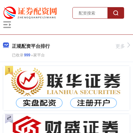
正规配资平台排行
更多
已收录
999
+家平台