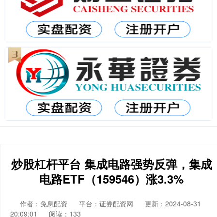
炒股杠杆平台 集成电路强势反弹，集成
电路ETF（159546）涨3.3%
作者：免息配资
平台：证券配资网
更新：2024-08-31
20:09:01
阅读：133