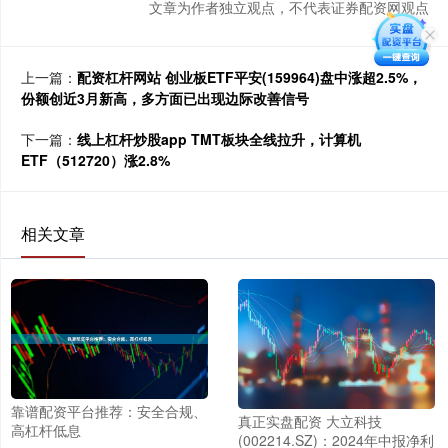
文章为作者独立观点，不代表证券配资网观点
上一篇：
配资杠杆网站 创业板ETF平安(159964)盘中涨超2.5%，
份额创近3月新高，多方面已出现边际改善信号
下一篇：
线上杠杆炒股app TMT板块全线拉升，计算机
ETF（512720）涨2.8%
相关文章
靠谱配资平台推荐：安全合规、
真正实盘配资 大立科技
高杠杆低息
(002214.SZ)：2024年中报净利