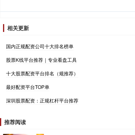
相关更新
国内正规配资公司十大排名榜单
股票K线平台推荐｜专业看盘工具
十大股票配资平台排名（规推荐）
最好配资平台TOP单
深圳股票配资：正规杠杆平台推荐
推荐阅读