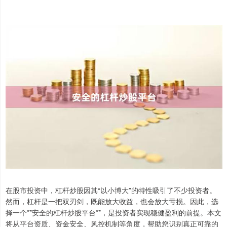
在股市投资中，杠杆炒股因其“以小博大”的特性吸引了不少投资者。
然而，杠杆是一把双刃剑，既能放大收益，也会放大亏损。因此，选
择一个**安全的杠杆炒股平台**，是投资者实现稳健盈利的前提。本文
将从平台资质、资金安全、风控机制等角度，帮助您识别真正可靠的