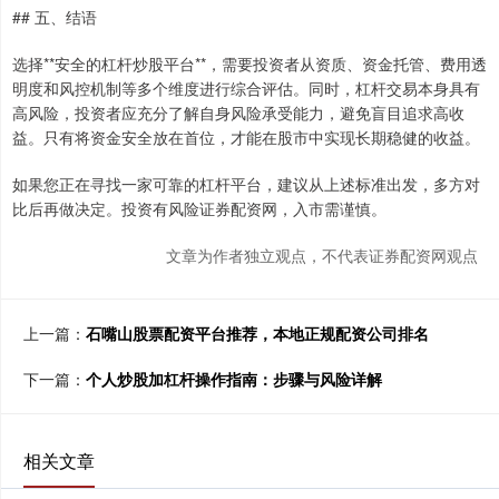
## 五、结语
选择**安全的杠杆炒股平台**，需要投资者从资质、资金托管、费用透
明度和风控机制等多个维度进行综合评估。同时，杠杆交易本身具有
高风险，投资者应充分了解自身风险承受能力，避免盲目追求高收
益。只有将资金安全放在首位，才能在股市中实现长期稳健的收益。
如果您正在寻找一家可靠的杠杆平台，建议从上述标准出发，多方对
比后再做决定。投资有风险证券配资网，入市需谨慎。
文章为作者独立观点，不代表证券配资网观点
上一篇：
石嘴山股票配资平台推荐，本地正规配资公司排名
下一篇：
个人炒股加杠杆操作指南：步骤与风险详解
相关文章