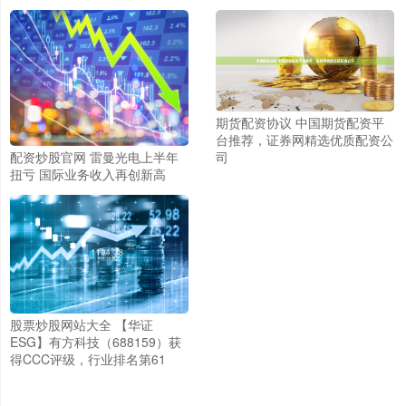
期货配资协议 中国期货配资平
台推荐，证券网精选优质配资公
司
配资炒股官网 雷曼光电上半年
扭亏 国际业务收入再创新高
股票炒股网站大全 【华证
ESG】有方科技（688159）获
得CCC评级，行业排名第61